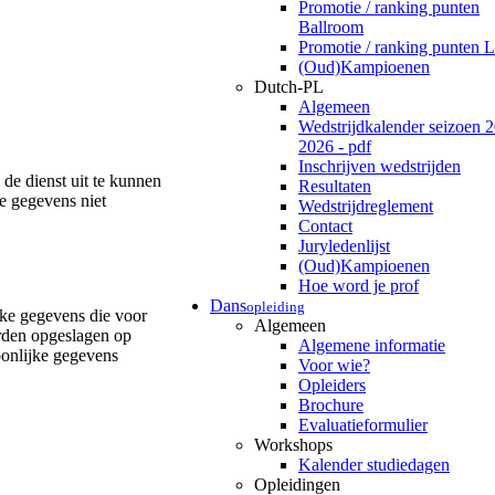
Promotie / ranking punten
Ballroom
Promotie / ranking punten L
(Oud)Kampioenen
Dutch-PL
Algemeen
Wedstrijdkalender seizoen 
2026 - pdf
Inschrijven wedstrijden
e dienst uit te kunnen
Resultaten
e gegevens niet
Wedstrijdreglement
Contact
Juryledenlijst
(Oud)Kampioenen
Hoe word je prof
Dans
opleiding
jke gegevens die voor
Algemeen
orden opgeslagen op
Algemene informatie
onlijke gegevens
Voor wie?
Opleiders
Brochure
Evaluatieformulier
Workshops
Kalender studiedagen
Opleidingen