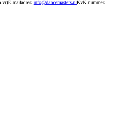
-vr)E-mailadres:
info@dancemasters.nl
KvK-nummer: