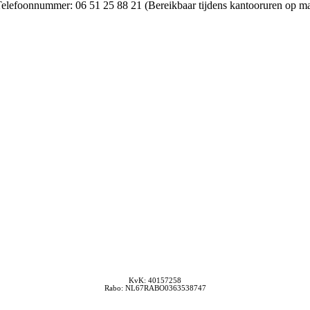
lefoonnummer: 06 51 25 88 21 (Bereikbaar tijdens kantooruren op ma
KvK: 40157258
Rabo: NL67RABO0363538747