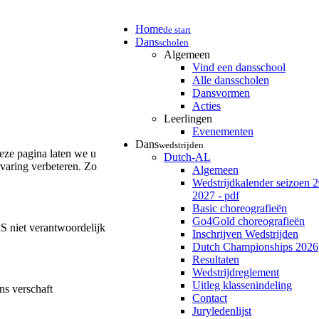
Home
de start
Dans
scholen
Algemeen
Vind een dansschool
Alle dansscholen
Dansvormen
Acties
Leerlingen
Evenementen
Dans
wedstrijden
eze pagina laten we u
Dutch-AL
varing verbeteren. Zo
Algemeen
Wedstrijdkalender seizoen 
2027 - pdf
Basic choreografieën
Go4Gold choreografieën
 niet verantwoordelijk
Inschrijven Wedstrijden
Dutch Championships 2026
Resultaten
Wedstrijdreglement
Uitleg klassenindeling
ns verschaft
Contact
Juryledenlijst