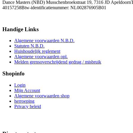
Dance Masters (NBD) Musschenbroekstraat 19, 7316 JD ApeldoornTe
40157258Btw-identificatienummer: NL002876905B01
Handige
Links
Algemene voorwaarden N.B.D.
Statuten N.B.D.
Huishoudelijk reglement
Algemene voorwaarden opl.
Melden grensoverschrijdend gedrag / misbruik
Shopinfo
Login
Mijn Account
Algemene voorwaarden shop
herroeping
Privacy beleid