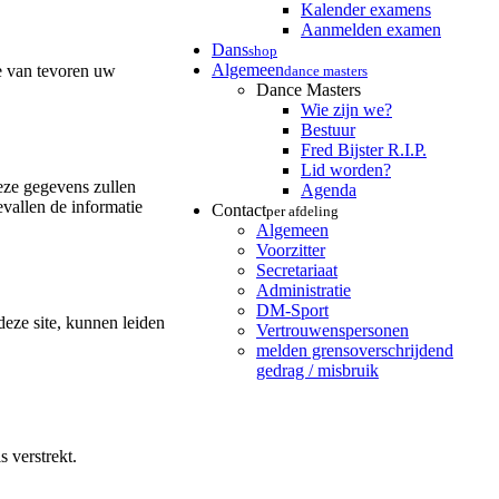
Kalender examens
Aanmelden examen
Dans
shop
Algemeen
e van tevoren uw
dance masters
Dance Masters
Wie zijn we?
Bestuur
Fred Bijster R.I.P.
Lid worden?
eze gegevens zullen
Agenda
evallen de informatie
Contact
per afdeling
Algemeen
Voorzitter
Secretariaat
Administratie
DM-Sport
eze site, kunnen leiden
Vertrouwenspersonen
melden grensoverschrijdend
gedrag / misbruik
s verstrekt.