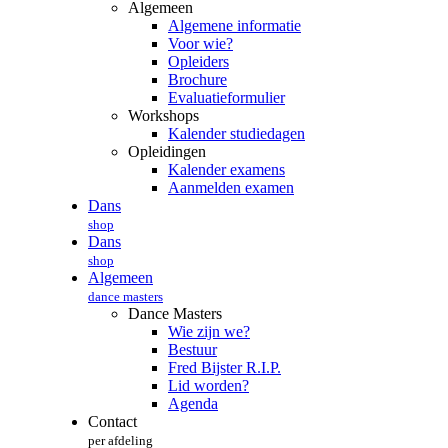
Algemeen
Algemene informatie
Voor wie?
Opleiders
Brochure
Evaluatieformulier
Workshops
Kalender studiedagen
Opleidingen
Kalender examens
Aanmelden examen
Dans
shop
Dans
shop
Algemeen
dance masters
Dance Masters
Wie zijn we?
Bestuur
Fred Bijster R.I.P.
Lid worden?
Agenda
Contact
per afdeling