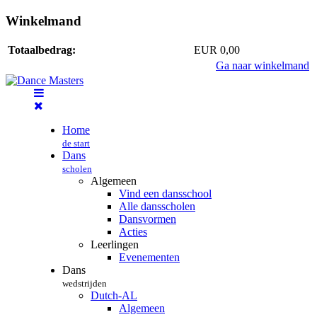
Winkelmand
Totaalbedrag:
EUR 0,00
Ga naar winkelmand
Home
de start
Dans
scholen
Algemeen
Vind een dansschool
Alle dansscholen
Dansvormen
Acties
Leerlingen
Evenementen
Dans
wedstrijden
Dutch-AL
Algemeen