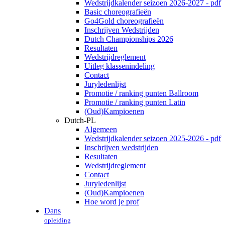
Wedstrijdkalender seizoen 2026-2027 - pdf
Basic choreografieën
Go4Gold choreografieën
Inschrijven Wedstrijden
Dutch Championships 2026
Resultaten
Wedstrijdreglement
Uitleg klassenindeling
Contact
Juryledenlijst
Promotie / ranking punten Ballroom
Promotie / ranking punten Latin
(Oud)Kampioenen
Dutch-PL
Algemeen
Wedstrijdkalender seizoen 2025-2026 - pdf
Inschrijven wedstrijden
Resultaten
Wedstrijdreglement
Contact
Juryledenlijst
(Oud)Kampioenen
Hoe word je prof
Dans
opleiding