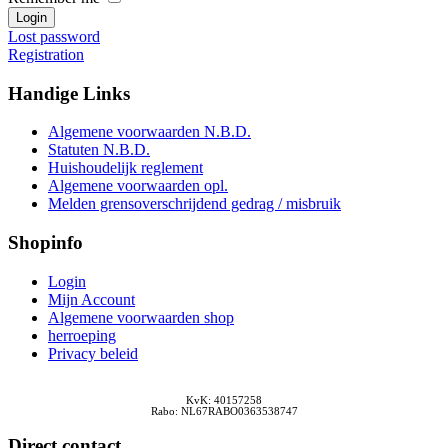
Lost password
Registration
Handige
Links
Algemene voorwaarden N.B.D.
Statuten N.B.D.
Huishoudelijk reglement
Algemene voorwaarden opl.
Melden grensoverschrijdend gedrag / misbruik
Shopinfo
Login
Mijn Account
Algemene voorwaarden shop
herroeping
Privacy beleid
KvK: 40157258
Rabo: NL67RABO0363538747
Direct
contact