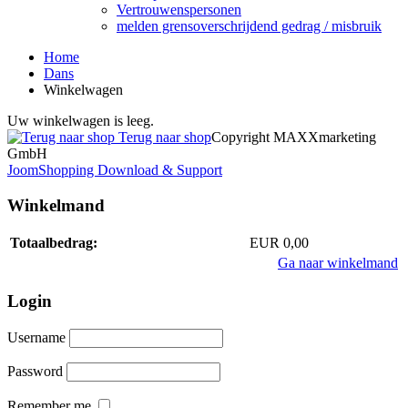
Vertrouwenspersonen
melden grensoverschrijdend gedrag / misbruik
Home
Dans
Winkelwagen
Uw winkelwagen is leeg.
Terug naar shop
Copyright MAXXmarketing
GmbH
JoomShopping Download & Support
Winkelmand
Totaalbedrag:
EUR 0,00
Ga naar winkelmand
Login
Username
Password
Remember me