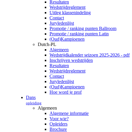
Resultaten
Wedstrijdreglement
Uitleg klassenindeling
Contact
Juryledenlijst
Promotie / ranking punten Ballroom
Promotie / ranking punten Latin
(Oud)Kampioenen
Dutch-PL
Algemeen
Wedstrijdkalender seizoen 2025-2026 - pdf
Inschrijven wedstrijden
Resultaten
Wedstrijdreglement
Contact
Juryledenlijst
(Oud)Kampioenen
Hoe word je prof
Dans
opleiding
Algemeen
Algemene informatie
Voor wie?
Opleiders
Brochure