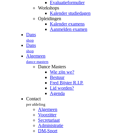
Evaluatieformulier
Workshops
Kalender studiedagen
Opleidingen
Kalender examens
Aanmelden examen
Dans
shop
Dans
shop
Algemeen
dance masters
Dance Masters
Wie zijn we?
Bestuur
Fred Bijster R.I.P.
Lid worden?
Agenda
Contact
per afdeling
Algemeen
Voorzitter
Secretariaat
Administratie
DM-Sport