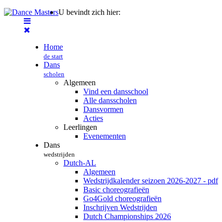
U bevindt zich hier:
Home
de start
Dans
scholen
Algemeen
Vind een dansschool
Alle dansscholen
Dansvormen
Acties
Leerlingen
Evenementen
Dans
wedstrijden
Dutch-AL
Algemeen
Wedstrijdkalender seizoen 2026-2027 - pdf
Basic choreografieën
Go4Gold choreografieën
Inschrijven Wedstrijden
Dutch Championships 2026