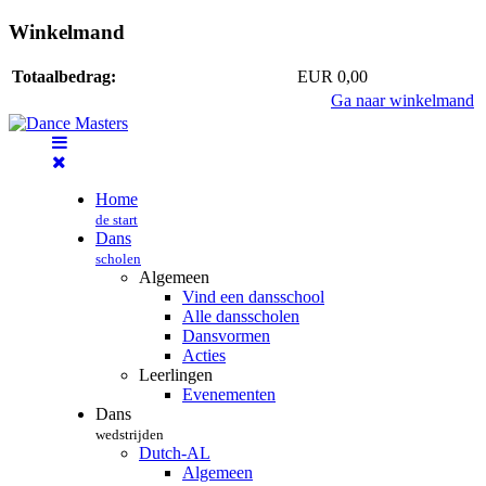
Winkelmand
Totaalbedrag:
EUR 0,00
Ga naar winkelmand
Home
de start
Dans
scholen
Algemeen
Vind een dansschool
Alle dansscholen
Dansvormen
Acties
Leerlingen
Evenementen
Dans
wedstrijden
Dutch-AL
Algemeen