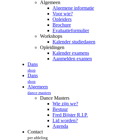
Algemeen
Algemene informatie
Voor wie?
Opleiders
Brochure
Evaluatieformulier
Workshops
Kalender studiedagen
Opleidingen
Kalender examens
Aanmelden examen
Dans
shop
Dans
shop
Algemeen
dance masters
Dance Masters
Wie zijn we?
Bestuur
Fred Bijster R.I.P.
Lid worden?
Agenda
Contact
per afdeling