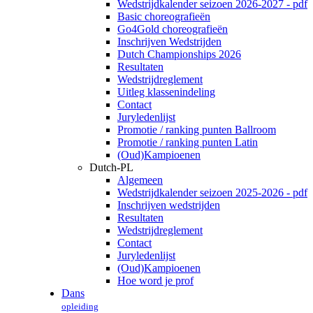
Wedstrijdkalender seizoen 2026-2027 - pdf
Basic choreografieën
Go4Gold choreografieën
Inschrijven Wedstrijden
Dutch Championships 2026
Resultaten
Wedstrijdreglement
Uitleg klassenindeling
Contact
Juryledenlijst
Promotie / ranking punten Ballroom
Promotie / ranking punten Latin
(Oud)Kampioenen
Dutch-PL
Algemeen
Wedstrijdkalender seizoen 2025-2026 - pdf
Inschrijven wedstrijden
Resultaten
Wedstrijdreglement
Contact
Juryledenlijst
(Oud)Kampioenen
Hoe word je prof
Dans
opleiding