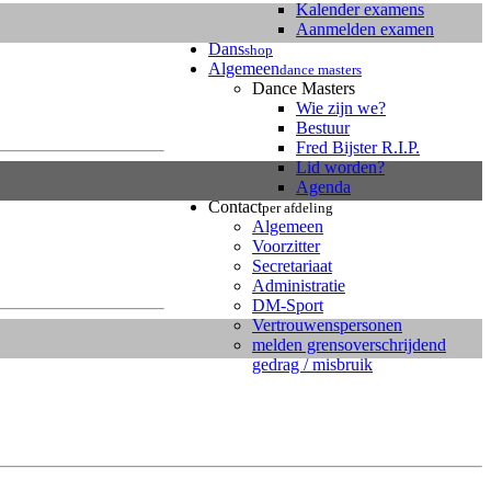
Kalender examens
Aanmelden examen
Dans
shop
Algemeen
dance masters
Dance Masters
Wie zijn we?
Bestuur
Fred Bijster R.I.P.
Lid worden?
Agenda
Contact
per afdeling
Algemeen
Voorzitter
Secretariaat
Administratie
DM-Sport
Vertrouwenspersonen
melden grensoverschrijdend
gedrag / misbruik