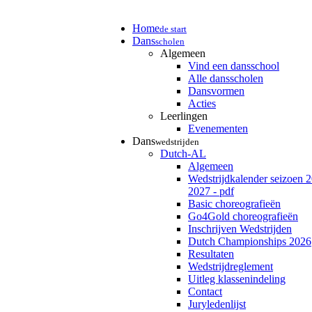
Home
de start
Dans
scholen
Algemeen
Vind een dansschool
Alle dansscholen
Dansvormen
Acties
Leerlingen
Evenementen
Dans
wedstrijden
Dutch-AL
Algemeen
Wedstrijdkalender seizoen 
2027 - pdf
Basic choreografieën
Go4Gold choreografieën
Inschrijven Wedstrijden
Dutch Championships 2026
Resultaten
Wedstrijdreglement
Uitleg klassenindeling
Contact
Juryledenlijst