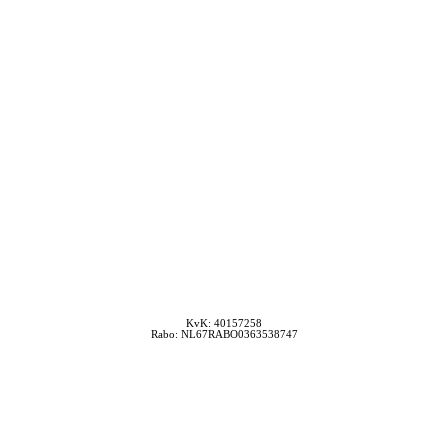
KvK: 40157258
Rabo: NL67RABO0363538747