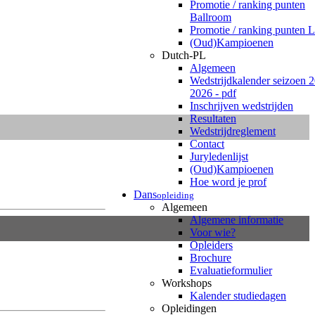
Promotie / ranking punten
Ballroom
Promotie / ranking punten L
(Oud)Kampioenen
Dutch-PL
Algemeen
Wedstrijdkalender seizoen 
2026 - pdf
Inschrijven wedstrijden
Resultaten
Wedstrijdreglement
Contact
Juryledenlijst
(Oud)Kampioenen
Hoe word je prof
Dans
opleiding
Algemeen
Algemene informatie
Voor wie?
Opleiders
Brochure
Evaluatieformulier
Workshops
Kalender studiedagen
Opleidingen