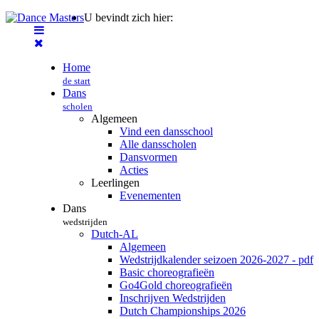
U bevindt zich hier:
Home
de start
Dans
scholen
Algemeen
Vind een dansschool
Alle dansscholen
Dansvormen
Acties
Leerlingen
Evenementen
Dans
wedstrijden
Dutch-AL
Algemeen
Wedstrijdkalender seizoen 2026-2027 - pdf
Basic choreografieën
Go4Gold choreografieën
Inschrijven Wedstrijden
Dutch Championships 2026