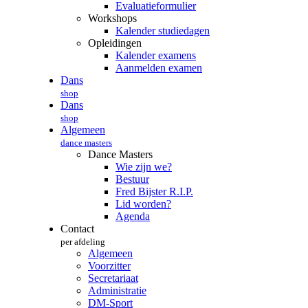
Evaluatieformulier
Workshops
Kalender studiedagen
Opleidingen
Kalender examens
Aanmelden examen
Dans
shop
Dans
shop
Algemeen
dance masters
Dance Masters
Wie zijn we?
Bestuur
Fred Bijster R.I.P.
Lid worden?
Agenda
Contact
per afdeling
Algemeen
Voorzitter
Secretariaat
Administratie
DM-Sport