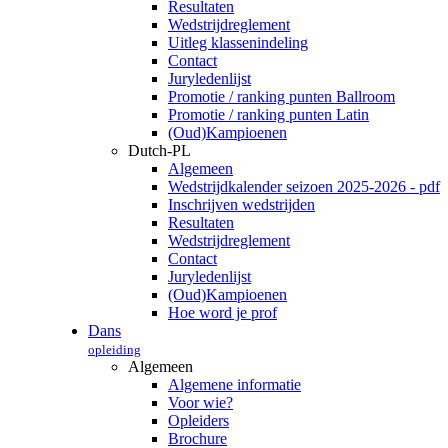
Resultaten
Wedstrijdreglement
Uitleg klassenindeling
Contact
Juryledenlijst
Promotie / ranking punten Ballroom
Promotie / ranking punten Latin
(Oud)Kampioenen
Dutch-PL
Algemeen
Wedstrijdkalender seizoen 2025-2026 - pdf
Inschrijven wedstrijden
Resultaten
Wedstrijdreglement
Contact
Juryledenlijst
(Oud)Kampioenen
Hoe word je prof
Dans
opleiding
Algemeen
Algemene informatie
Voor wie?
Opleiders
Brochure