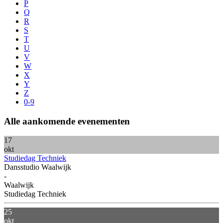
P
Q
R
S
T
U
V
W
X
Y
Z
0-9
Alle
aankomende
evenementen
17
okt
Studiedag Techniek
Dansstudio Waalwijk
-
Waalwijk
Studiedag Techniek
25
okt