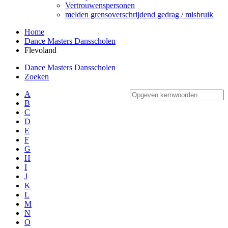
Vertrouwenspersonen
melden grensoverschrijdend gedrag / misbruik
Home
Dance Masters Dansscholen
Flevoland
Dance Masters Dansscholen
Zoeken
A
B
C
D
E
F
G
H
I
J
K
L
M
N
O