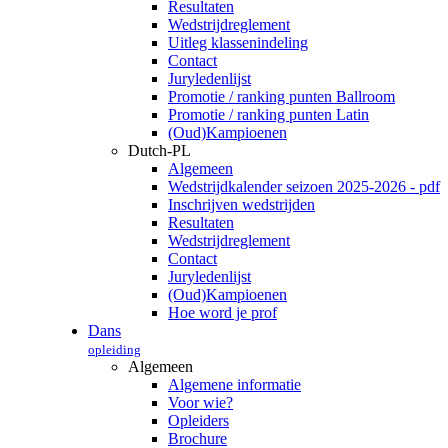
Resultaten
Wedstrijdreglement
Uitleg klassenindeling
Contact
Juryledenlijst
Promotie / ranking punten Ballroom
Promotie / ranking punten Latin
(Oud)Kampioenen
Dutch-PL
Algemeen
Wedstrijdkalender seizoen 2025-2026 - pdf
Inschrijven wedstrijden
Resultaten
Wedstrijdreglement
Contact
Juryledenlijst
(Oud)Kampioenen
Hoe word je prof
Dans
opleiding
Algemeen
Algemene informatie
Voor wie?
Opleiders
Brochure