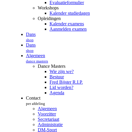
Evaluatieformulier
Workshops
Kalender studiedagen
Opleidingen
Kalender examens
Aanmelden examen
Dans
shop
Dans
shop
Algemeen
dance masters
Dance Masters
Wie zijn we?
Bestuur
Fred Bijster R.I.P.
Lid worden?
Agenda
Contact
per afdeling
Algemeen
Voorzitter
Secretariaat
Administratie
DM-Sport