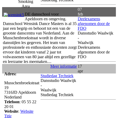
07
DE dansschool voor
feb
Apeldoorn en omgeving.
Deelexamens
Dansschool Wensink Dance Masters is al 35
afgenomen door de
jaar een begrip en behoort tot een van de
FDO
grootste danscentra van Nederland. Aan de
Dansstudio Waalwijk
Musschenbroekstraat wordt in diverse
-
dansstijlen les gegeven. Het team van
Waalwijk
professionele en enthousiaste docenten zorgt
Deelexamens
ervoor dat kinderen vanaf 2 jaar tot
afgenomen door de
volwassenen van 80 jaar altijd een gezellige
FDO
en leerzame les meemaken....
Meer informatie
17
apr
Adres:
Studiedag Techniek
Dansstudio Waalwijk
Musschenbroekstraat
-
19
Waalwijk
7316JD
Apeldoorn
Studiedag Techniek
Nederland
Telefoon
: 05 55 22
20 01
Website
:
Website
Title