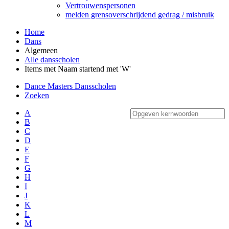
Vertrouwenspersonen
melden grensoverschrijdend gedrag / misbruik
Home
Dans
Algemeen
Alle dansscholen
Items met Naam startend met 'W'
Dance Masters Dansscholen
Zoeken
A
B
C
D
E
F
G
H
I
J
K
L
M