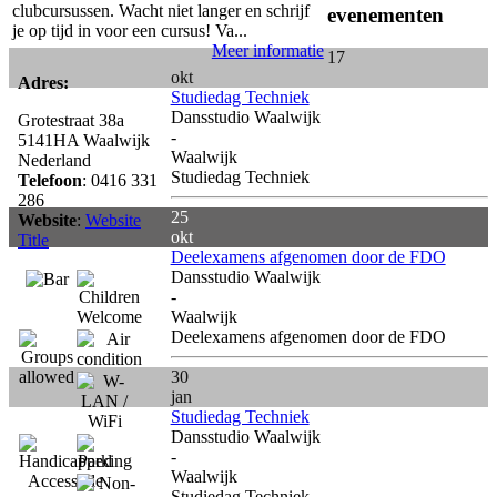
clubcursussen. Wacht niet langer en schrijf
evenementen
je op tijd in voor een cursus! Va...
Meer informatie
17
okt
Adres:
Studiedag Techniek
Dansstudio Waalwijk
Grotestraat 38a
-
5141HA
Waalwijk
Waalwijk
Nederland
Studiedag Techniek
Telefoon
: 0416 331
286
25
Website
:
Website
okt
Title
Deelexamens afgenomen door de FDO
Dansstudio Waalwijk
-
Waalwijk
Deelexamens afgenomen door de FDO
30
jan
Studiedag Techniek
Dansstudio Waalwijk
-
Waalwijk
Studiedag Techniek