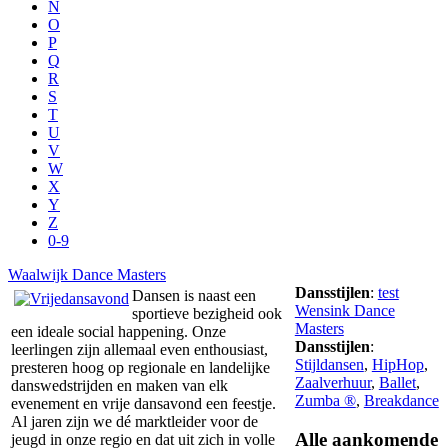
N
O
P
Q
R
S
T
U
V
W
X
Y
Z
0-9
Waalwijk Dance Masters
Dansstijlen
:
test
Dansen is naast een
Wensink Dance
sportieve bezigheid ook
Masters
een ideale social happening. Onze
Dansstijlen
:
leerlingen zijn allemaal even enthousiast,
Stijldansen
,
HipHop
,
presteren hoog op regionale en landelijke
Zaalverhuur
,
Ballet
,
danswedstrijden en maken van elk
Zumba ®
,
Breakdance
evenement en vrije dansavond een feestje.
Al jaren zijn we dé marktleider voor de
Alle
aankomende
jeugd in onze regio en dat uit zich in volle