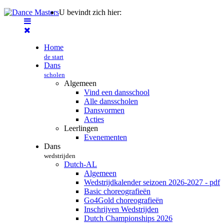
U bevindt zich hier:
Home
de start
Dans
scholen
Algemeen
Vind een dansschool
Alle dansscholen
Dansvormen
Acties
Leerlingen
Evenementen
Dans
wedstrijden
Dutch-AL
Algemeen
Wedstrijdkalender seizoen 2026-2027 - pdf
Basic choreografieën
Go4Gold choreografieën
Inschrijven Wedstrijden
Dutch Championships 2026