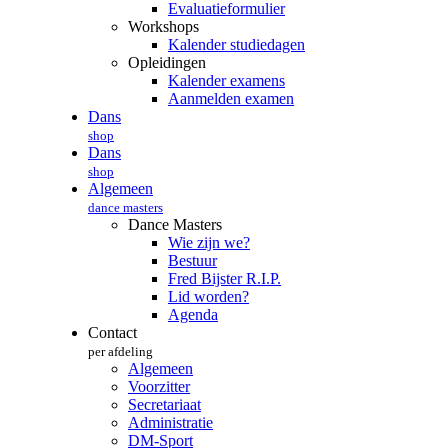
Evaluatieformulier
Workshops
Kalender studiedagen
Opleidingen
Kalender examens
Aanmelden examen
Dans
shop
Dans
shop
Algemeen
dance masters
Dance Masters
Wie zijn we?
Bestuur
Fred Bijster R.I.P.
Lid worden?
Agenda
Contact
per afdeling
Algemeen
Voorzitter
Secretariaat
Administratie
DM-Sport