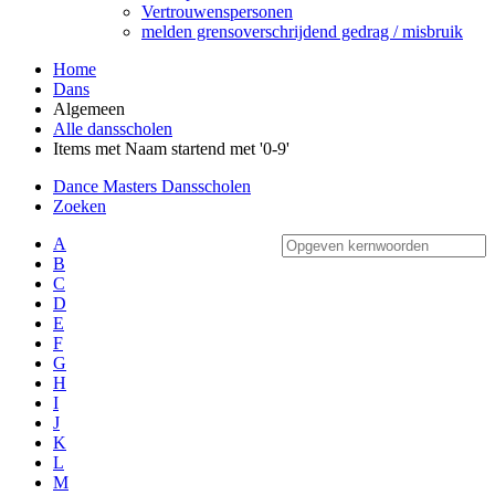
Vertrouwenspersonen
melden grensoverschrijdend gedrag / misbruik
Home
Dans
Algemeen
Alle dansscholen
Items met Naam startend met '0-9'
Dance Masters Dansscholen
Zoeken
A
B
C
D
E
F
G
H
I
J
K
L
M