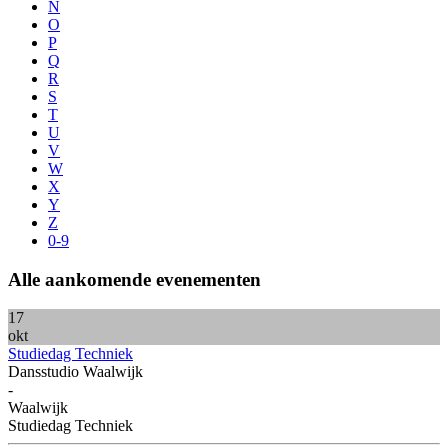
N
O
P
Q
R
S
T
U
V
W
X
Y
Z
0-9
Alle
aankomende
evenementen
17
okt
Studiedag Techniek
Dansstudio Waalwijk
-
Waalwijk
Studiedag Techniek