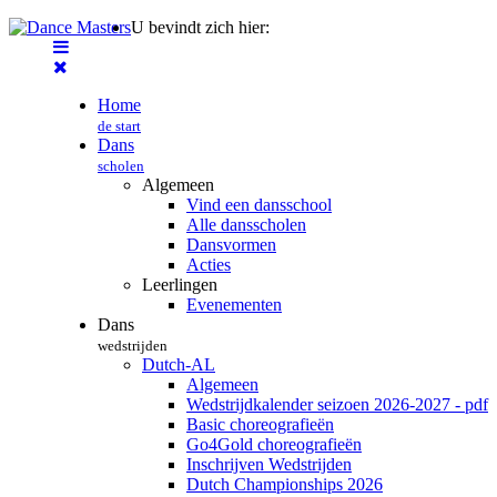
U bevindt zich hier:
Home
de start
Dans
scholen
Algemeen
Vind een dansschool
Alle dansscholen
Dansvormen
Acties
Leerlingen
Evenementen
Dans
wedstrijden
Dutch-AL
Algemeen
Wedstrijdkalender seizoen 2026-2027 - pdf
Basic choreografieën
Go4Gold choreografieën
Inschrijven Wedstrijden
Dutch Championships 2026