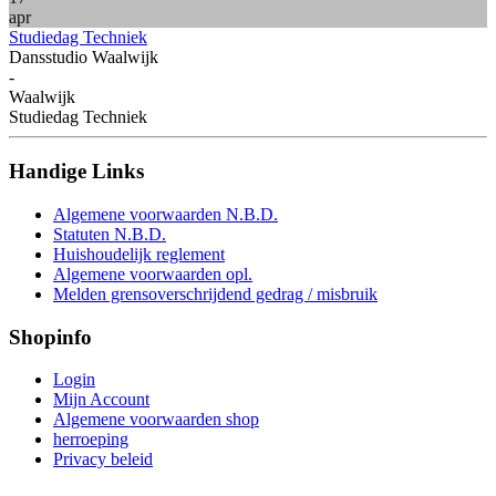
apr
Studiedag Techniek
Dansstudio Waalwijk
-
Waalwijk
Studiedag Techniek
Handige
Links
Algemene voorwaarden N.B.D.
Statuten N.B.D.
Huishoudelijk reglement
Algemene voorwaarden opl.
Melden grensoverschrijdend gedrag / misbruik
Shopinfo
Login
Mijn Account
Algemene voorwaarden shop
herroeping
Privacy beleid