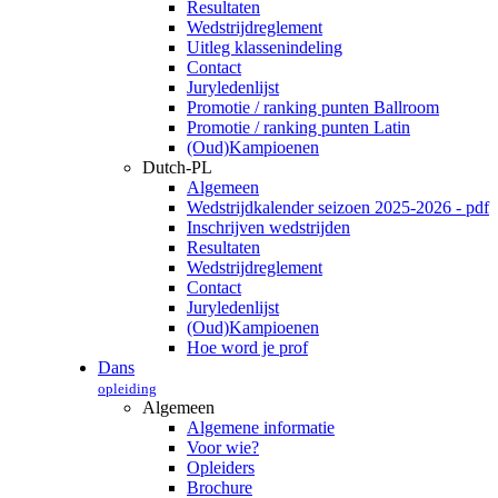
Resultaten
Wedstrijdreglement
Uitleg klassenindeling
Contact
Juryledenlijst
Promotie / ranking punten Ballroom
Promotie / ranking punten Latin
(Oud)Kampioenen
Dutch-PL
Algemeen
Wedstrijdkalender seizoen 2025-2026 - pdf
Inschrijven wedstrijden
Resultaten
Wedstrijdreglement
Contact
Juryledenlijst
(Oud)Kampioenen
Hoe word je prof
Dans
opleiding
Algemeen
Algemene informatie
Voor wie?
Opleiders
Brochure