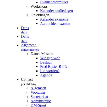
Evaluatieformulier
Workshops
Kalender studiedagen
Opleidingen
Kalender examens
Aanmelden examen
Dans
shop
Dans
shop
Algemeen
dance masters
Dance Masters
Wie zijn we?
Bestuur
Fred Bijster R.I.P.
Lid worden?
Agenda
Contact
per afdeling
Algemeen
Voorzitter
Secretariaat
Administratie
DM-Sport