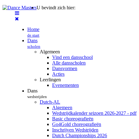
U bevindt zich hier:
Home
de start
Dans
scholen
Algemeen
Vind een dansschool
Alle dansscholen
Dansvormen
Acties
Leerlingen
Evenementen
Dans
wedstrijden
Dutch-AL
Algemeen
Wedstrijdkalender seizoen 2026-2027 - pdf
Basic choreografieën
Go4Gold choreografieën
Inschrijven Wedstrijden
Dutch Championships 2026