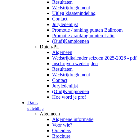
Resultaten
Wedstrijdreglement
Uitleg klassenindeling
Contact
Juryledenlijst
Promotie / ranking punten Ballroom
Promotie / ranking punten Latin
(Oud)Kampioenen
Dutch-PL
Algemeen
Wedstrijdkalender seizoen 2025-2026 - pdf
Inschrijven wedstrijden
Resultaten
Wedstrijdreglement
Contact
Juryledenlijst
(Oud)Kampioenen
Hoe word je prof
Dans
opleiding
Algemeen
Algemene informatie
Voor wie?
Opleiders
Brochure