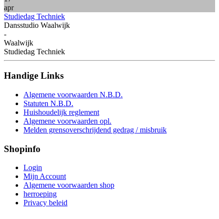
apr
Studiedag Techniek
Dansstudio Waalwijk
-
Waalwijk
Studiedag Techniek
Handige
Links
Algemene voorwaarden N.B.D.
Statuten N.B.D.
Huishoudelijk reglement
Algemene voorwaarden opl.
Melden grensoverschrijdend gedrag / misbruik
Shopinfo
Login
Mijn Account
Algemene voorwaarden shop
herroeping
Privacy beleid