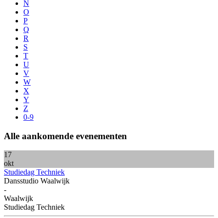
N
O
P
Q
R
S
T
U
V
W
X
Y
Z
0-9
Alle
aankomende
evenementen
17
okt
Studiedag Techniek
Dansstudio Waalwijk
-
Waalwijk
Studiedag Techniek