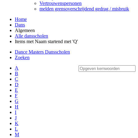
Vertrouwenspersonen
melden grensoverschrijdend gedrag / misbruik
Home
Dans
Algemeen
Alle dansscholen
Items met Naam startend met 'Q'
Dance Masters Dansscholen
Zoeken
A
B
C
D
E
F
G
H
I
J
K
L
M