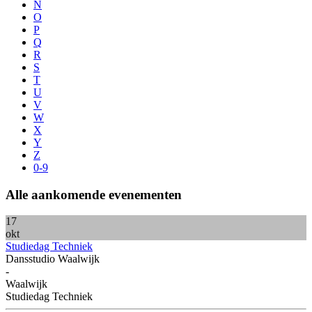
N
O
P
Q
R
S
T
U
V
W
X
Y
Z
0-9
Alle
aankomende
evenementen
17
okt
Studiedag Techniek
Dansstudio Waalwijk
-
Waalwijk
Studiedag Techniek