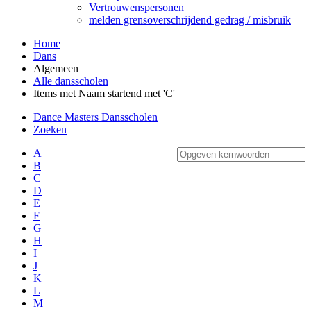
Vertrouwenspersonen
melden grensoverschrijdend gedrag / misbruik
Home
Dans
Algemeen
Alle dansscholen
Items met Naam startend met 'C'
Dance Masters Dansscholen
Zoeken
A
B
C
D
E
F
G
H
I
J
K
L
M