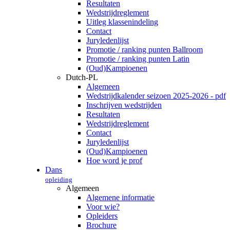
Resultaten
Wedstrijdreglement
Uitleg klassenindeling
Contact
Juryledenlijst
Promotie / ranking punten Ballroom
Promotie / ranking punten Latin
(Oud)Kampioenen
Dutch-PL
Algemeen
Wedstrijdkalender seizoen 2025-2026 - pdf
Inschrijven wedstrijden
Resultaten
Wedstrijdreglement
Contact
Juryledenlijst
(Oud)Kampioenen
Hoe word je prof
Dans
opleiding
Algemeen
Algemene informatie
Voor wie?
Opleiders
Brochure