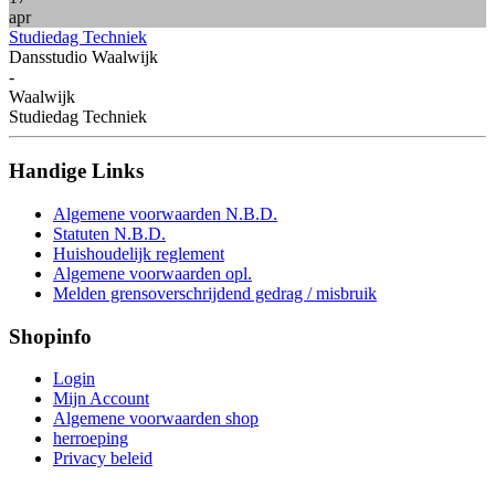
apr
Studiedag Techniek
Dansstudio Waalwijk
-
Waalwijk
Studiedag Techniek
Handige
Links
Algemene voorwaarden N.B.D.
Statuten N.B.D.
Huishoudelijk reglement
Algemene voorwaarden opl.
Melden grensoverschrijdend gedrag / misbruik
Shopinfo
Login
Mijn Account
Algemene voorwaarden shop
herroeping
Privacy beleid