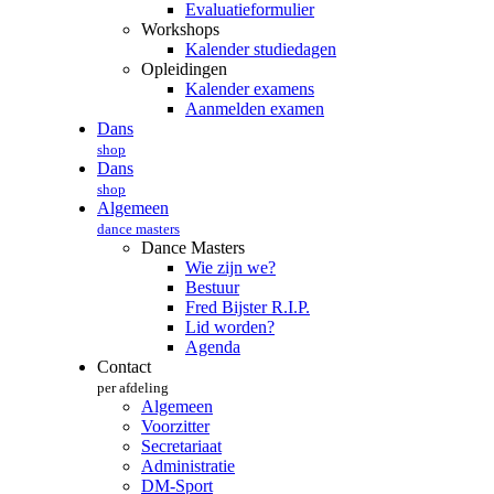
Evaluatieformulier
Workshops
Kalender studiedagen
Opleidingen
Kalender examens
Aanmelden examen
Dans
shop
Dans
shop
Algemeen
dance masters
Dance Masters
Wie zijn we?
Bestuur
Fred Bijster R.I.P.
Lid worden?
Agenda
Contact
per afdeling
Algemeen
Voorzitter
Secretariaat
Administratie
DM-Sport