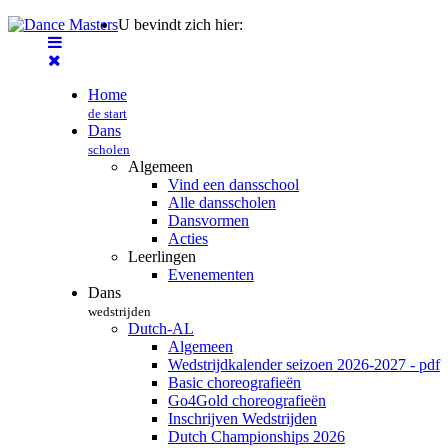
U bevindt zich hier:
Home
de start
Dans
scholen
Algemeen
Vind een dansschool
Alle dansscholen
Dansvormen
Acties
Leerlingen
Evenementen
Dans
wedstrijden
Dutch-AL
Algemeen
Wedstrijdkalender seizoen 2026-2027 - pdf
Basic choreografieën
Go4Gold choreografieën
Inschrijven Wedstrijden
Dutch Championships 2026